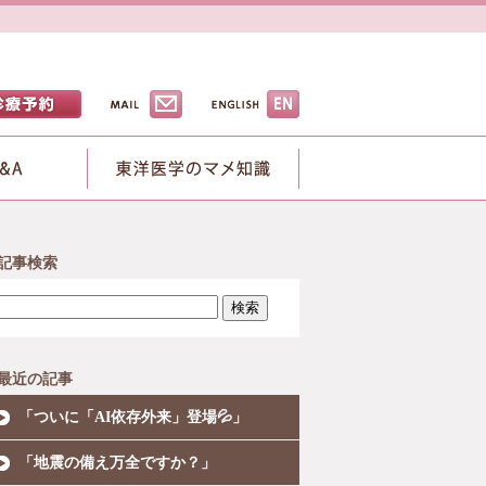
記事検索
検索
最近の記事
「ついに「AI依存外来」登場💦」
「地震の備え万全ですか？」