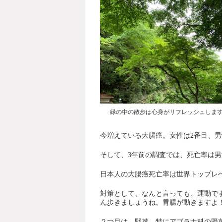
緑の中の散歩は心身がリフレッシュしま
今増えている大腸癌。女性は
2
番目、男
そして、
3
年前の調査では、死亡率は男
日本人の大腸癌死亡率は世界トップレ
対策として、なんと言っても、運動で
ん歩きましょうね。胃腸が動きますよ
２つ目は、野菜、特にアブラナ科の野