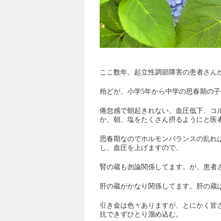
ここ数年、起立性調節障害の患者さん
殆どが、小学
5
年から中学の思春期の子
倦怠感で朝起きれない、血圧低下、コ
か、朝、塩をたくさん摂るようにと医
思春期なのでホルモンバランスの乱れ
し、血圧を上げますので、
腎の蔵も勿論関係してます。が、患者
肝の蔵がかなり関係してます。肝の蔵
引き金は色々ありますが、とにかく皆
抗できずひとり溜め込む。