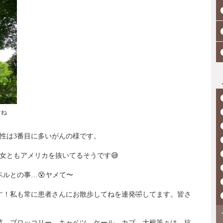
すね
性は
3
番目に多いがんの様です。
女ともアメリカを抜いてるそうです
😅
ベルとの事
…
😵
ヤメて〜
す！私も常に患者さんにお散歩してねを連発
🤣
してます。皆さ
！
菜。ブロッコリー、キャベツ、ケール、カブ、大根等々は、抗