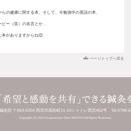
やらの健康に関する本、そして、今勉強中の英語の本、
ーピー（笑）の名言とか
…
む本がありますからね
😊
ページトップへ戻る
灸院 〒663-8204 西宮市高松町11-10シャトレ西宮402号 Tel.0798-66
Copyright (C) 2014 Acupuncture Clinic MICHIYO All Rights Reserved.