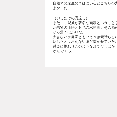
自然体の先生のそばにいるとこちらの
よかった。
（少しだけの恩返し）
また、ご親戚が著名な画家ということ
た果物の油絵とお花の水彩画。その画
から驚くばかりだ。
大きなバラ庭園ともいうべき素晴らし
いしたとは思えないほど寛がせていた
鍼灸に携わりこのような形で少しばか
かんでくる。