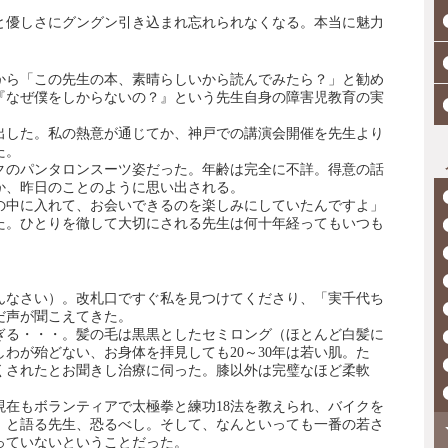
と優しさにグングン引き込まれ忘れられなくなる。本当に魅力
母から「この先生の本、素晴らしいから読んでみたら？」と勧め
『なぜ僕をしからないの？』という先生自身の障害児教育の実
出した。私の熱意が通じてか、神戸での講演会開催を先生より
た。
クのパンタロンスーツ姿だった。年齢は完全に不詳。得意の話
か、昨日のことのように思い出される。
の中に入れて、お会いできるのを楽しみにしていたんですよ」
た。ひとりを徹して大切にされる先生は何十年経ってもいつも
めんなさい）。改札口ですぐ私を見つけてくださり、「実千代ち
だ声が聞こえてきた。
ぎる・・・。髪の毛は黒黒としたセミロング（ほとんど白髪に
わが殆どない、お身体を拝見しても20～30年は若い肌。た
くされたとお聞きし治療に伺った。膝以外は完璧なほど柔軟
現在もボランティアで太極拳と練功18法を教えられ、バイクを
」と語る先生、恐るべし。そして、なんといっても一番の若さ
っていないということだった。