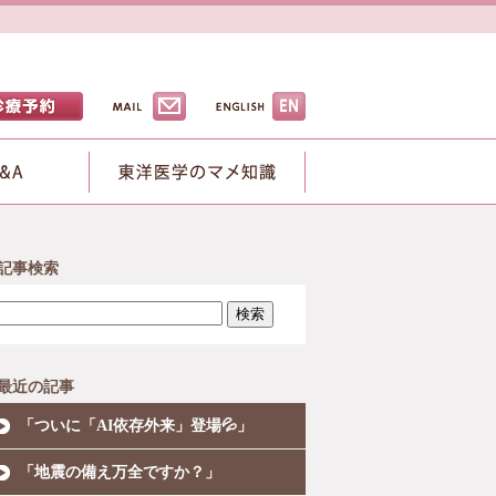
記事検索
検索
最近の記事
「ついに「AI依存外来」登場💦」
「地震の備え万全ですか？」