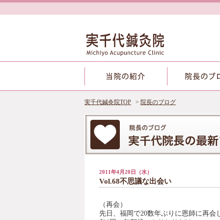
実千代鍼灸院TOP
院長のブログ
2011年4月20日（水）
Vol.68不思議な出会い
（再会）
先日、福岡で20数年ぶりに恩師に再会