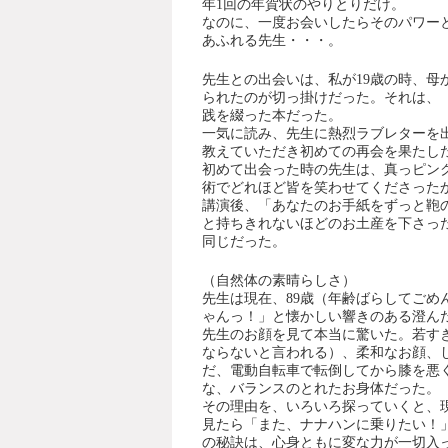
年1回の年賀状のやりとりだけ。
なのに、一度お会いしたらそのパワー
あふれる先生・・・。
先生との出会いは、私が19歳の時、
られたのが切っ掛けだった。それは、
践を綴った本だった。
一気に読み、先生に熱烈ラブレターを
教えていただき初めての再会を果たし
初めて出会った時の先生は、真っピン
術でどれほど皆を笑わせてくださった
講演後、「あなたのお手紙をずっと鞄
と持ちきれないほどのお土産を下さっ
同じだった。
（自然体の素晴らしさ）
先生は現在、89歳（年齢ばらしてご
ゃんっ！」と懐かしい響きのある澄ん
先生のお顔を見て本当に驚いた。若す
ならないと言われる）、柔和なお顔、し
だ、電動自転車で転倒してから膝を悪
な、バランスのとれたお身体だった。
その理由を、いろいろ探っていくと、
見たら「また、ナナハンに乗りたい！
の秘訣は、心身ともに変な力が一切入