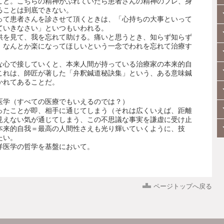
こと。こちらの精神がぶれていたら患者さんの精神のブレ、身
ることは到底できない。
って患者さんを診させて頂くときは、「心持ちの大事といって
ていきなさい」といつもいわれる。
供を見て、我を忘れて助ける。痛いと思うとき、知らず知らず
。なんとか楽になってほしいという一念でわれを忘れて治療す
。
な心で接していくと、本来人間が持っている治療家の本来的自
これは、師匠が著した「弁釈鍼道秘訣集」という、ある意味鍼
かれてあることだ。
医学（すべての医療でもいえるのでは？）
ったことが即、相手に通じてしまう（それは広くいえば、距離
見えない気が通じてしまう、この不思議な事実を謙虚に受け止
本来的自我＝最高の人間性さえも光り輝いていくように、技
たい。
洋医学の哲学を基盤において。
ページトップへ戻る