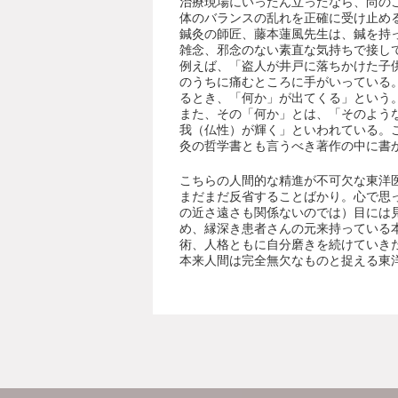
治療現場にいったん立ったなら、尚の
体のバランスの乱れを正確に受け止め
鍼灸の師匠、藤本蓮風先生は、鍼を持
雑念、邪念のない素直な気持ちで接し
例えば、「盗人が井戸に落ちかけた子
のうちに痛むところに手がいっている
るとき、「何か」が出てくる」という
また、その「何か」とは、「そのよう
我（仏性）が輝く」といわれている。
灸の哲学書とも言うべき著作の中に書
こちらの人間的な精進が不可欠な東洋
まだまだ反省することばかり。心で思
の近さ遠さも関係ないのでは）目には
め、縁深き患者さんの元来持っている
術、人格ともに自分磨きを続けていき
本来人間は完全無欠なものと捉える東