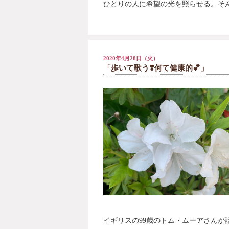
ひとりの人に希望の光を照らせる。そ
2020年4月28日（火）
「歩いて歌う❣️何て健康的💕」
イギリスの
99
歳のトム・ムーアさんが