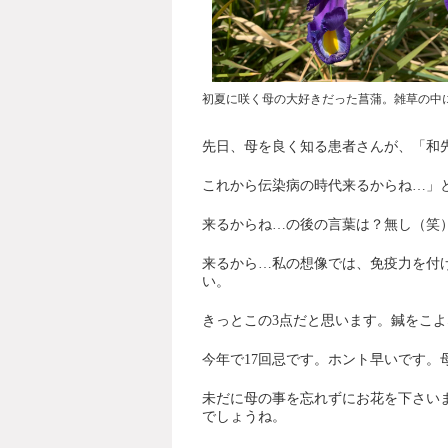
初夏に咲く母の大好きだった菖蒲。雑草の中
先日、母を良く知る患者さんが、「和
これから伝染病の時代来るからね
…
」
来るからね
…
の後の言葉は？無し（笑
来るから
…
私の想像では、免疫力を付
い。
きっとこの
3
点だと思います。鍼をこよ
今年で
17
回忌です。ホント早いです。
未だに母の事を忘れずにお花を下さい
でしょうね。