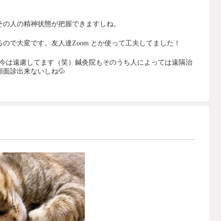
その人の精神状態が把握できますしね。
るので大変です。友人達
Zoom
とか使って工夫してました！
今は遠慮してます（笑）鍼灸院もそのうち人によっては遠隔治
顔面診出来ないしね
💦