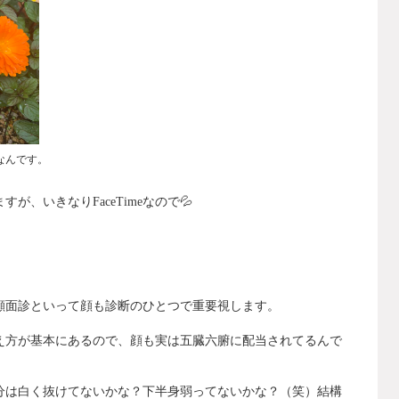
なんです。
ますが、いきなり
FaceTime
なので
💦
顔面診といって顔も診断のひとつで重要視します。
え方が基本にあるので、顔も実は五臓六腑に配当されてるんで
分は白く抜けてないかな？下半身弱ってないかな？（笑）結構