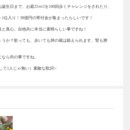
お誕生日まで、お庭
25
ｍを
100
回歩くチャレンジをされたり、
ト
1
位入り！
38
億円の寄付金が集まったらしいです！
性と真心。自他共に本当に素晴らしい事ですね！
ょうか？歌っても、歩いても肺の蔵は鍛えられます。腎も脾
になら尚の事ですね。
して
1
人じゃ無い）素敵な歌詞
✨