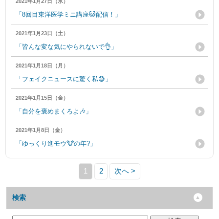
2021年1月27日（水）
「8回目東洋医学ミニ講座🐱配信！」
2021年1月23日（土）
「皆んな変な気にやられないで👌」
2021年1月18日（月）
「フェイクニュースに驚く私😅」
2021年1月15日（金）
「自分を褒めまくろよ🎶」
2021年1月8日（金）
「ゆっくり進モウ🐮の年?」
1
2
次へ >
検索