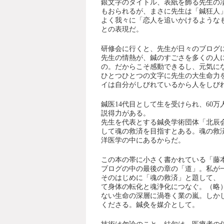
銀文字のタイトル、表紙を飾る先生の
もおられるが、まさに先生は「鍼狂人
よく我々に「恋人を追いかけるような
との表現だ。
研修会に行くと、先生が日々のブログ
先生の情熱が、鍼のすごさを多くの人
の。だからこそ感動できるし、元気に
ひとつひとつの文字に先生の大生命力
イは自分がしびれているから人をしび
鍼医14代目として生を受けられ、60
説得力がある。
先生を代表とする鍼灸学術団体「北辰
して魂の救済を目指すとある。魂の救
洋医学の中にあるからだ。
この本の帯に小さく書かれている「藤
ブログの中の最後の章の「道」。私が
そのはじめに「魂の救済」と題して、
て身体の転化と魂浄化につなぐ。（略
ない生命の深層に渦巻く業の嵐。しか
くださる。鍼灸を媒介として。