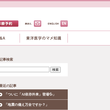
記事検索
検索
最近の記事
「ついに「AI依存外来」登場💦」
「地震の備え万全ですか？」