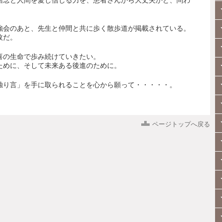
信念と人間を愛し信じる力を、患者さんから大丈夫かと、問わ
強会のあと、先生と仲間と共に歩く散歩道が掲載されている。
枚だ。
喜の生命で歩み続けていきたい。
ために、そして未来ある後進のために。
独り言」を手に取られることを心から願って・・・・・。
ページトップへ戻る