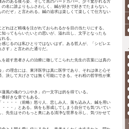
凄みのある後ろ姿、そして黒のハードカバー。少々驚かれる方
」の名に誰よりもふさわしく、鍼が好きで好きでたまらない。
ものだぞ」と言われる。鍼の追求は楽しくて楽しくて仕方ない
にどれほど精魂を注がれておられるかを目の当たりにする。
に知ってもらいたいとの思いが、溢れ出し、文字となったも
なれる。
を感じるのは私ひとりではないはず。ある哲人が、「シビレエ
れさす」と言われた通りだ。
万人を超す患者さんの治療に徹してこられた先生の言葉には真の
会」の理念には、東洋医学は真に医学であり、それは体と心そ
済、決して大げさでは無く可能にできる。それ程の哲学性が東
本蓮風の魂のつぶやき」の一文字は的を得ている。
一番好きな章でもある。
「・・・・（前略）怒り人、悲しみ人、落ち込み人。鍼を用い
）・・・」とある。病をも形成してしまう自分でも気づいてい
し、先生はそのもっと奥にある清浄な世界を示し、気づかせて