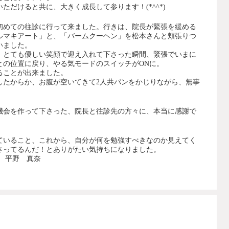
ただけると共に、大きく成長して参ります！(*^^*)
初めての往診に行って来ました。行きは、院長が緊張を緩める
ルマキアート」と、「バームクーヘン」を松本さんと頬張りつ
いました。
、とても優しい笑顔で迎え入れて下さった瞬間、緊張でいまに
との位置に戻り、やる気モードのスイッチがONに。
ることが出来ました。
したからか、お腹が空いてきて2人共パンをかじりながら、無事
機会を作って下さった、院長と往診先の方々に、本当に感謝で
ていること、これから、自分が何を勉強すべきなのか見えてく
さってるんだ！とありがたい気持ちになりました。
 平野 真奈