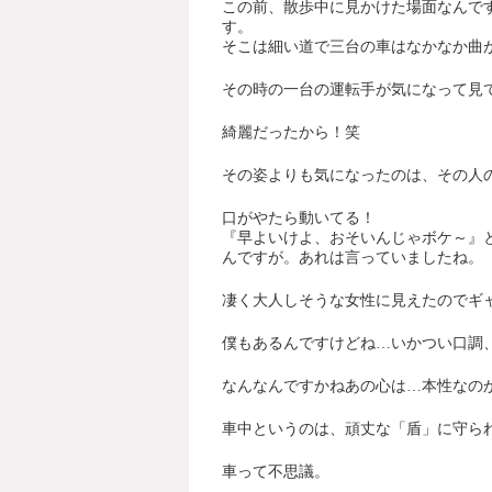
この前、散歩中に見かけた場面なんで
す。
そこは細い道で三台の車はなかなか曲
その時の一台の運転手が気になって見
綺麗だったから！笑
その姿よりも気になったのは、その人
口がやたら動いてる！
『早よいけよ、おそいんじゃボケ～』
んですが。あれは言っていましたね。
凄く大人しそうな女性に見えたのでギ
僕もあるんですけどね…いかつい口調
なんなんですかねあの心は…本性なの
車中というのは、頑丈な「盾」に守ら
車って不思議。