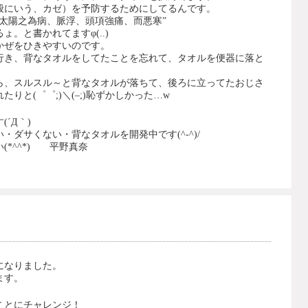
般にいう、カゼ）を予防するためにしてるんです。
太陽之為病、脈浮、頭項強痛、而悪寒”
。と書かれてますφ(..)
かぜをひきやすいのです。
行き、背なタオルをしてたことを忘れて、タオルを便器に落と
ら、スルスル～と背なタオルが落ちて、後ろに立ってたおじさ
りと(゜゜;)＼(–;)恥ずかしかった…w
´Д｀)
ダサくない・背なタオルを開発中です(^-^)/
*^^*) 平野真奈
になりました。
ます。
ことにチャレンジ！