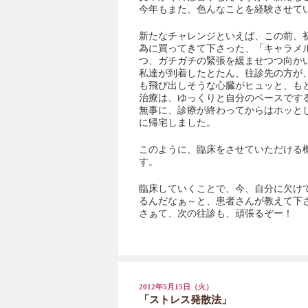
今年もまた、色んなことを経験させてい
新たなチャレンジといえば、この前、
為に買ってきて下さった、「キャラメ
つ、ガチガチの緊張を緩ませつつ向か
私達が到着したとたん、往診先の方が
も飛び出しそうな心臓がヒュッと、も
治療は、ゆっくりと自分のペースです
無事に、診療が終わってからはホッと
に帰宅しました。
このように、臨床をさせていただける
す。
臨床していくことで、今、自分に欠け
るんだなぁ～と、患者さんが教えて下
さぁて、次の往診も、頑張るぞー！
2012年5月15日（火）
「ストレス発散法」