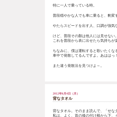
特に一人で乗っている時。
普段穏やかな人でも車に乗ると、豹変
やたらスピードを出す人、口調が強気
けど、普段その顏は他人には見せない
これを普段から表に出せたら気持ちが
ちなみに、僕は運転すると歌いたくな
車中で発散してるんですよ。あははっ
また違う発散法を見つけよ～。
2012年6月4日（月）
背なタオル
背なタオル。そのまま読んで、「せなタ
私は、よく、首の後の付け根から下、