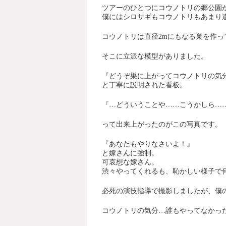
ツアーのひとつにコウノトリの郷公園
僕にはシロサギもコウノトリもあまり
コウノトリは直径2mにもなる巣を作
そこに立派な模型がありました。
『どうぞ巣に上がってコウノトリの気
と丁寧に説明された看板。
『…どういうことや……こうかしら…
って出来上がったのがこの写真です。
『あなたもやりなさいよ！』
と嫁さんに強制。
可哀想な嫁さん。
渋々やってくれるも、恥かしい様子で
必死の演技指導で撮影しましたが、僕の
コウノトリの気分…誰もやってなかっ