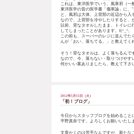
これは、東洋医学でいう、風寒邪（一
東洋医学の昔の医学書「傷寒論」に、”
と、風邪は大体、上背部の近辺から入るょ
なので、上背部を冷やしたりすると、
以前、背なタオルしたまま、トイレに
してしまったことがあります。f(^_^;
この前も、スーパーのレジに並んでた
んが「おい、落ちてる。」と教えてくれた
そう！背なタオルは、よく落ちるんです(
なので、今、落ちない・取りつけやすい・
何かいい案ありましたら、教えて下さい(
2012年5月15日（火）
「初！ブログ」
今日からスタッフブログを始めること
平野真奈です。よろしくお願いいたし
文章かくのは苦手なんですが、新たな