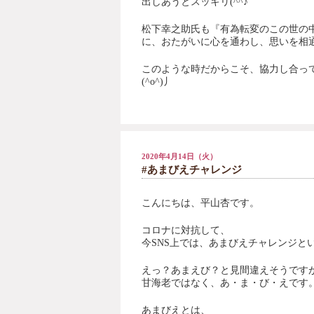
出しあうとスッキリ(^^♪
松下幸之助氏も『有為転変のこの世の
に、おたがいに心を通わし、思いを相
このような時だからこそ、協力し合っ
(^o^)丿
2020年4月14日（火）
#あまびえチャレンジ
こんにちは、平山杏です。
コロナに対抗して、
今SNS上では、あまびえチャレンジと
えっ？あまえび？と見間違えそうです
甘海老ではなく、あ・ま・び・えです
あまびえとは、