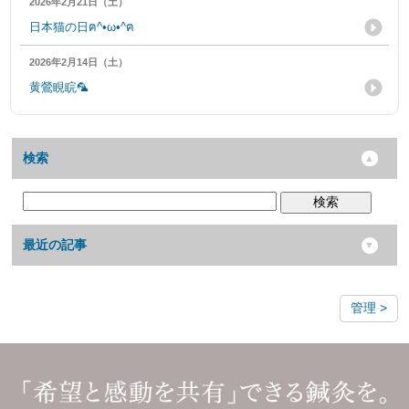
2026年2月21日（土）
日本猫の日ฅ^•ω•^ฅ
2026年2月14日（土）
黄鶯睍睆🦜
検索
検索
最近の記事
管理