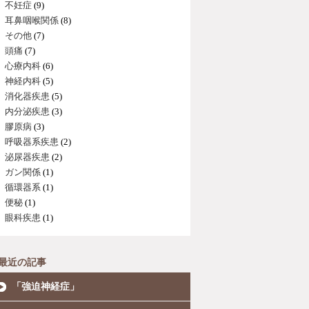
不妊症
(9)
耳鼻咽喉関係
(8)
その他
(7)
頭痛
(7)
心療内科
(6)
神経内科
(5)
消化器疾患
(5)
内分泌疾患
(3)
膠原病
(3)
呼吸器系疾患
(2)
泌尿器疾患
(2)
ガン関係
(1)
循環器系
(1)
便秘
(1)
眼科疾患
(1)
最近の記事
「強迫神経症」