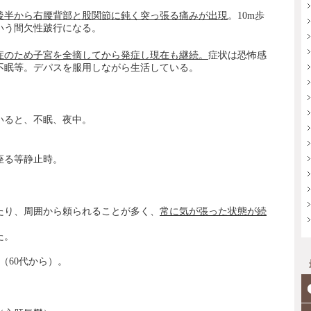
代後半から右腰背部と股関節に鈍く突っ張る痛みが出現
。10m歩
いう間欠性跛行になる。
症のため子宮を全摘してから発症し現在も継続。
症状は恐怖感
不眠等。デパスを服用しながら生活している。
いると、不眠、夜中。
座る等静止時。
たり、周囲から頼られることが多く、
常に気が張った状態が続
た。
（60代から）。