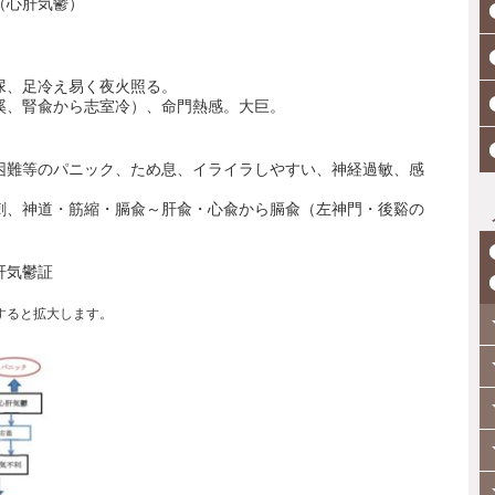
（心肝気鬱）
尿、足冷え易く夜火照る。
溪、腎兪から志室冷）、命門熱感。大巨。
困難等のパニック、ため息、イライラしやすい、神経過敏、感
刺、神道・筋縮・膈兪～肝兪・心兪から膈兪（左神門・後谿の
肝気鬱証
すると拡大します。