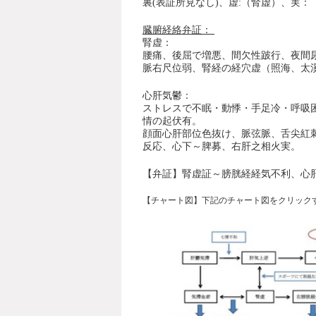
裏(表証所見なし)、虚:（腎虚）、実：
臓腑経絡弁証：
腎虚
：
腰痛、後屈で増悪、間欠性跛行、夜間
脈右尺位弱、腎経の経穴虚（照海、太
心肝気鬱：
ストレスで不眠・動悸・手足冷・呼吸
情の起伏有。
顔面心肝部位色抜け、脈弦脈、舌尖紅
反応、心下～脾募、右肝之相火実。
【弁証】
腎虚証～膀胱経経気不利、心
【チャート図】下記のチャート図をクリック