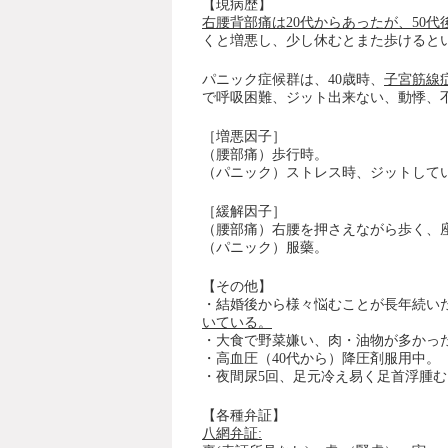
【現病歴】
右腰背部痛は20代からあったが、50
くと増悪し、少し休むとまた歩けると
パニック症候群は、40歳時、
子宮筋線
で呼吸困難、ジット出来ない、動悸、
［増悪因子］
（腰部痛）歩行時。
（パニック）ストレス時、ジットして
［緩解因子］
（腰部痛）右腰を押さえながら歩く、
（パニック）服藥。
【その他】
・結婚後から様々悩むことが長年続い
いている。
・大食で野菜嫌い、肉・油物が多かっ
・高血圧（40代から）降圧剤服用中。
・
夜間尿5回
、
足元冷え易く足首浮腫む
【各種弁証】
八網弁証: