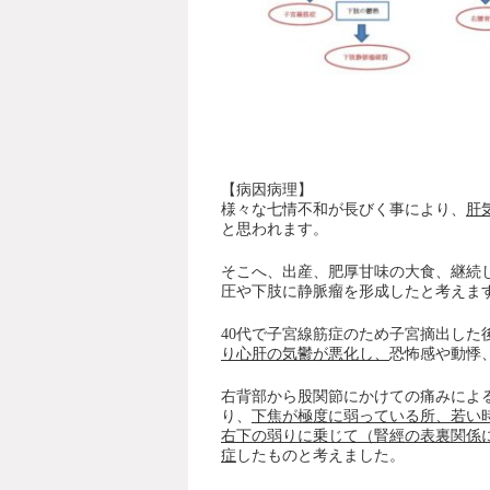
【病因病理】
様々な七情不和が長びく事により、
肝
と思われます。
そこへ、出産、肥厚甘味の大食、継続
圧や下肢に静脈瘤を形成したと考えま
40代で子宮線筋症のため子宮摘出した
り心肝の気鬱が悪化し、
恐怖感や動悸
右背部から股関節にかけての痛みによ
り、
下焦が極度に弱っている所、若い
右下の弱りに乗じて（腎經の表裏関係
症
したものと考えました。