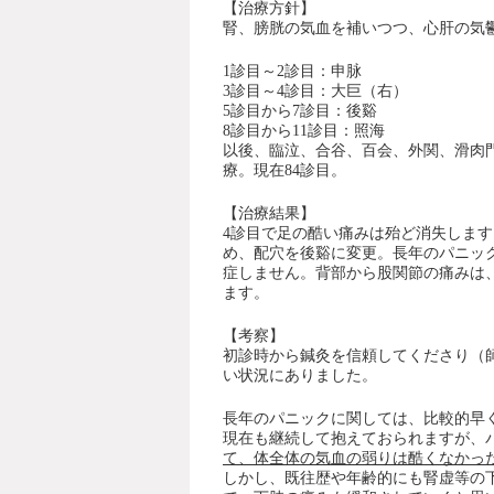
【治療方針】
腎、膀胱の気血を補いつつ、心肝の気
1診目～2診目：申脉
3診目～4診目：大巨（右）
5診目から7診目：後谿
8診目から11診目：照海
以後、臨泣、合谷、百会、外関、滑肉
療。現在84診目。
【治療結果】
4診目で足の酷い痛みは殆ど消失しま
め、配穴を後谿に変更。
長年のパニッ
症しません。
背部から股関節の痛みは
ます。
【考察】
初診時から鍼灸を信頼してくださり（
い状況にありました。
長年のパニックに関しては、比較的早
現在も継続して抱えておられますが、
て、体全体の気血の弱りは酷くなかっ
しかし、既往歴や年齢的にも腎虚等の