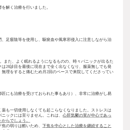
鬱を解く治療を行いました。
門、足竅陰等を使用し、駆瘀血や風寒邪侵入に注意しながら治
す。また、よく眠れるようになるものの、時々パニックが出るた
クは28診目を最後に現在まで全く出なくなり、服薬無しでも発
、無理をすると痛むため月2回のペースで来院してくださってい
師匠にも治療を受けておられた事もあり）、非常に治療がし易
く薬も一切使用しなくても起こらなくなりました。ストレスは
パニックには至りません。これは、
心肝気鬱の実が中心であっ
たからでしょう。
下焦の弱りは酷いため、
下焦を中心とした治療を継続すること