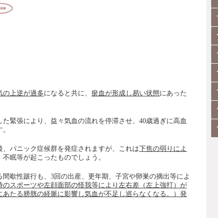
気の上逆が過多
になると共に、
瘀血が形成し易い状態
にあった
した緊張により、益々気血の流れを停滞させ、40歳過ぎに高血
す。
後、パニック症候群を発症されますが、これは
下焦の弱りによ
、不眠等が起こったものでしょう。
る間歇性跛行も、3回の出産、更年期、子宮や卵巣の摘出等によ
時のスポーツや左顔面部の怪我等により左右差（左上強打）が
にあたる膀胱の経脈に影響し気血が不足し巡らなくなる。）発