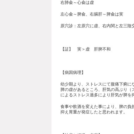
右肺兪～心兪は虚
左心兪～脾兪、右膈肝～脾兪は実
原穴診：左原穴に虚、右内関と左三陰
【証】
実＞虚 肝脾不和
【病因病理】
幼少期より、ストレスにて腹痛下痢に
脾の虚があるところ、肝気の高ぶり（
によるストレス過多により肝気が脾を
食事や飲酒を変えた事により、脾の負
抑え胃重が発症したと思われます。