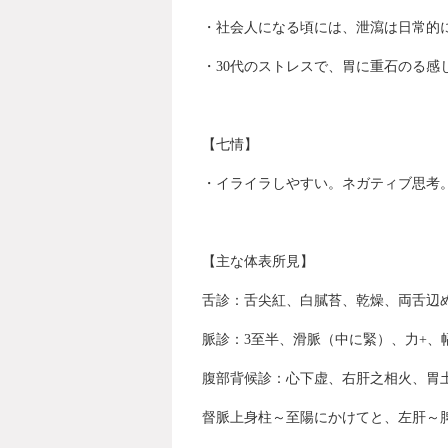
・社会人になる頃には、泄瀉は日常的
・30代のストレスで、胃に重石のる感じ
【七情】
・イライラしやすい。ネガティブ思考
【主な体表所見】
舌診：舌尖紅、白膩苔、乾燥、両舌辺
脈診：3至半、滑脈（中に緊）、力+、
腹部背候診：心下虚、右肝之相火、胃
督脈上身柱～至陽にかけてと、左肝～