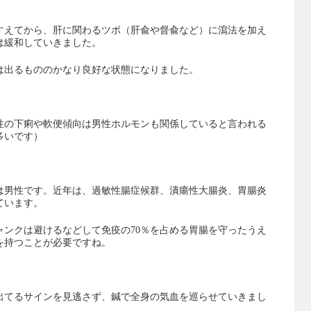
すえてから、肝に関わるツボ（肝兪や督兪など）に瀉法を加え
は緩和していきました。
は出るもののかなり良好な状態になりました。
性の下痢や軟便傾向は男性ホルモンも関係していると言われる
多いです）
は男性です。近年は、過敏性腸症候群、潰瘍性大腸炎、胃腸炎
ています。
ャンクは避けるなどして免疫の70％を占める胃腸を守ったうえ
を持つことが必要ですね。
出てるサインを見逃さず、鍼で全身の気血を巡らせていきまし