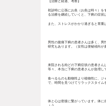
【治療と経過、考察】
初診時に公孫にお灸（お灸は時々）を
る治療を継続していくと、下痢の症状
また、ストレスがかかり過ぎると胃重
男性の腹痛下痢の患者さんは多く、男
研究もあります。（女性は便秘傾向が
来院される殆どの下痢症状の患者さん
等々、本当に下痢の患者さんが急増し
食べるものも動物性より植物性に、ジ
で、時間を見つけてリラックスタイム
体と心は密接に繋がっています。体に
ょう。