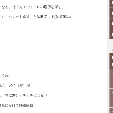
になる。行く先々でトイレの場所を探す。
↑↑「バレット食道」と診断受ける(治癒済み)
。
めくれ
幅△、尺位（左）弱
土（特に左）カチカチにつまり、
脾兪にかけて細絡瘀血、