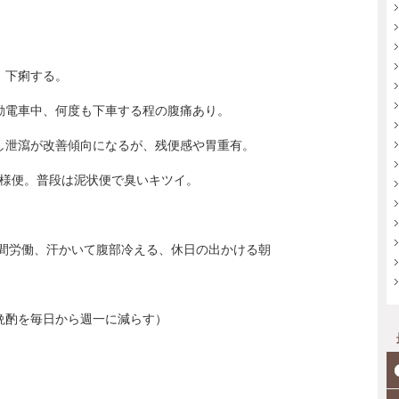
、下痢する。
勤電車中、何度も下車する程の腹痛あり。
し泄瀉が改善傾向になるが、残便感や胃重有。
水様便。普段は泥状便で臭いキツイ。
時間労働、汗かいて腹部冷える、休日の出かける朝
晩酌を毎日から週一に減らす）