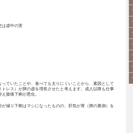
交は虚中の実
なっていたことや、食べても太りにくいことから、素因として
ストレス）が脾の虚を増長させたと考えます。成人以降も仕事
抑え腹痛下痢が悪化。
担が減り下痢はマシになったものの、肝気が胃（脾の裏側）を