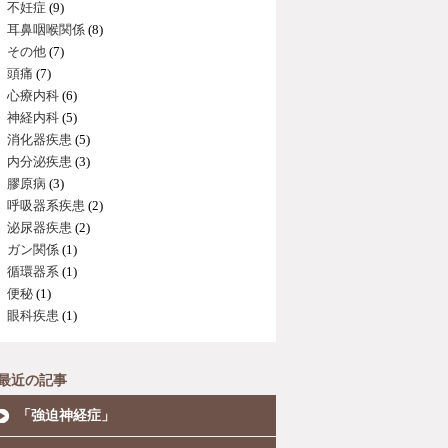
不妊症
(9)
耳鼻咽喉関係
(8)
その他
(7)
頭痛
(7)
心療内科
(6)
神経内科
(5)
消化器疾患
(5)
内分泌疾患
(3)
膠原病
(3)
呼吸器系疾患
(2)
泌尿器疾患
(2)
ガン関係
(1)
循環器系
(1)
便秘
(1)
眼科疾患
(1)
最近の記事
「強迫神経症」