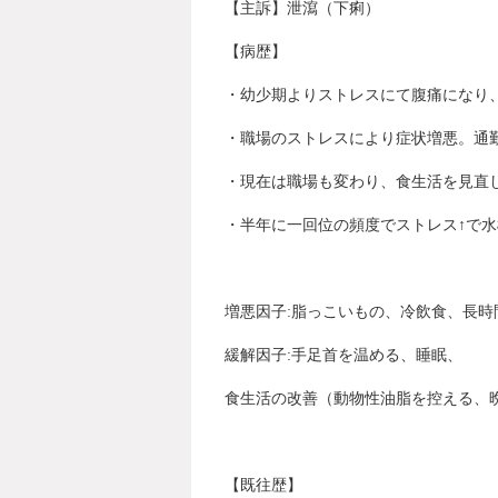
【主訴】
泄瀉（下痢）
【病歴】
・幼少期よりストレスにて腹痛になり
・職場のストレスにより症状増悪。通
・現在は職場も変わり、食生活を見直
・半年に一回位の頻度でストレス↑で
増悪因子:脂っこいもの、冷飲食、長
緩解因子:手足首を温める、睡眠、
食生活の改善（動物性油脂を控える、
【既往歴】