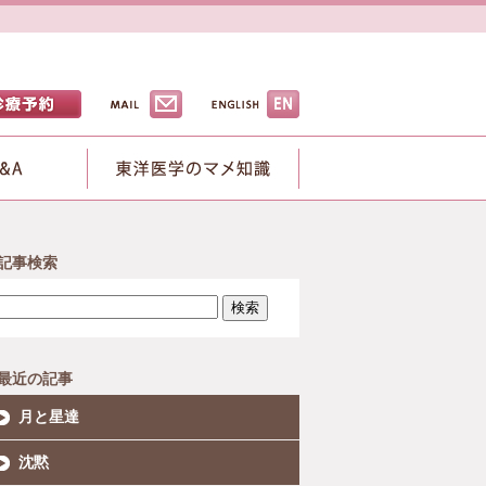
記事検索
検索
最近の記事
月と星達
沈黙