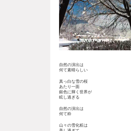
自然の演出は
何て素晴らしい
真っ白な雪の桜
あたり一面
銀色に輝く世界が
眩し過ぎる
自然の演出は
何て粋
山々の雪化粧は
美し過ぎて