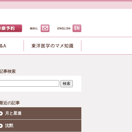
記事検索
検索
最近の記事
月と星達
沈黙