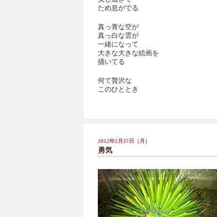
ため息がでる
真っ青な空が
真っ白な雲が
一緒になって
大きな大きな絵画を
描いてる
何て贅沢な
このひととき
2012年2月27日（月）
勇気