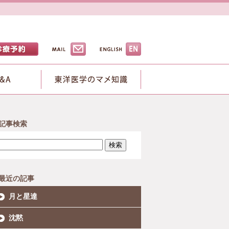
記事検索
検索
最近の記事
月と星達
沈黙