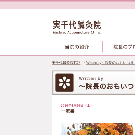
実千代鍼灸院TOP
Written by～院長のおもいつき
2016年4月30日（土）
一流書