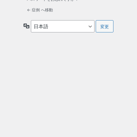
← 症例 へ移動
言
語